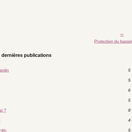
Protection du bassin
 dernières publications
ardin
5 
5 
6 
5 
zi ?
8 
t
4 
rdin
5 