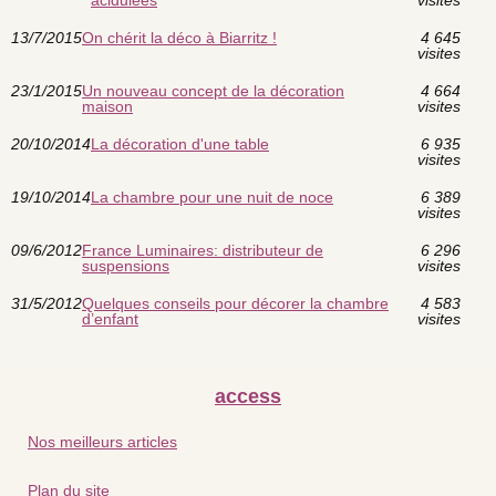
acidulées
visites
13/7/2015
On chérit la déco à Biarritz !
4 645
visites
23/1/2015
Un nouveau concept de la décoration
4 664
maison
visites
20/10/2014
La décoration d'une table
6 935
visites
19/10/2014
La chambre pour une nuit de noce
6 389
visites
09/6/2012
France Luminaires: distributeur de
6 296
suspensions
visites
31/5/2012
Quelques conseils pour décorer la chambre
4 583
d’enfant
visites
access
Nos meilleurs articles
Plan du site