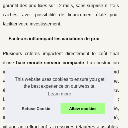
garantit des prix fixes sur 12 mois, sans surprise ni frais
cachés, avec possibilité de financement étalé pour
faciliter votre investissement.
Facteurs influençant les variations de prix
Plusieurs critères impactent directement le coût final
d'une
baie murale serveur compacte
. La construction
influence fortement le tarif : châssis acier laminé à froid
This website uses cookies to ensure you get
versus tôle standard, finitions poudrage électrostatique,
the best experience on our website.
épaisseurs renforcées pour environnements exigeants.
Learn more
Les fonctionnalités techniques justifient les écarts :
systèmes de refroidissement (ventilation forcée,
Refuse Cookie
Allow cookies
thermostats), sécurité physique (serrures haute sécurité,
vitrage anti-effraction), accessoires (étagères ajustables,