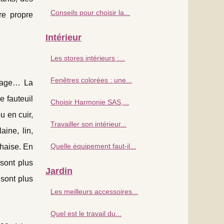
Conseils pour choisir la...
re propre
Intérieur
Les stores intérieurs :...
Fenêtres colorées : une...
rrage… La
e fauteuil
Choisir Harmonie SAS,...
u en cuir,
Travailler son intérieur...
aine, lin,
Quelle équipement faut-il...
chaise. En
sont plus
Jardin
 sont plus
Les meilleurs accessoires...
Quel est le travail du...