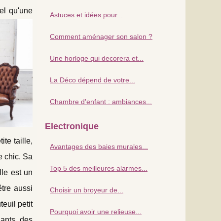
tel qu'une
Astuces et idées pour...
Comment aménager son salon ?
Une horloge qui decorera et...
La Déco dépend de votre...
Chambre d'enfant : ambiances...
Electronique
te taille,
Avantages des baies murales...
e chic. Sa
Top 5 des meilleures alarmes...
lle est un
être aussi
Choisir un broyeur de...
euil petit
Pourquoi avoir une relieuse...
gants, des