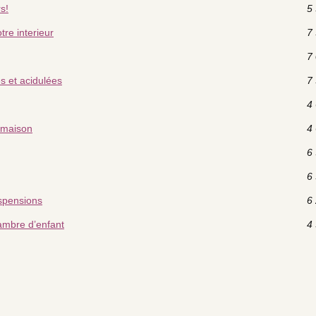
s!
5 
tre interieur
7 
7 
s et acidulées
7 
4 
 maison
4 
6 
6 
uspensions
6 
ambre d’enfant
4 