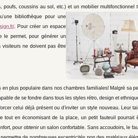
 poufs, coussins au sol, etc.) et un mobilier multifonctionnel 
u'une bibliothèque pour une
ign.fr/
. Pour créer un espace
ace le permet, pour générer un
 visiteurs ne doivent pas être
lus en plus populaire dans nos chambres familiales! Malgré sa peti
pable de se fondre dans tous les styles rétro, design et ethniqu
rcer celui déjà présent ou d'inviter un style nouveau. Leur tai
 tout en économisant de la place, un petit fauteuil pourrait 
nfort, pour obtenir un salon confortable. Sans accoudoirs, le faut
se permettre de nombreuses excentricités pop des matériaux élé