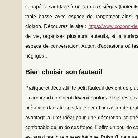
canapé faisant face à un ou deux sièges (fauteuils,
table b
asse avec espace de rangement ainsi q
cloison. Découvrez le site :
https://www.cocoon-des
de vie, organisez plusieurs fauteuils, si la surf
espace de conversation. Autant d'occasions où les
négligés…
Bien choisir son fauteuil
Pratique et décoratif, le petit fauteuil devient de p
il comprend comment devenir confortable et reste ca
présence dans le spectacle sera l'occasion de renfo
avantage allure! Idéal pour une décoration soignée
confortable qu'un de ses frères. Il offre un peu de co
est aussi pratique que esthétique. Puisqu'il peut 