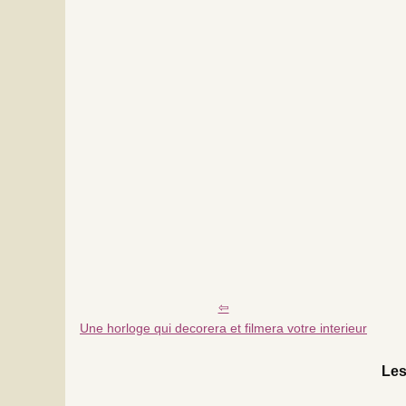
Une horloge qui decorera et filmera votre interieur
Les