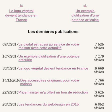
Le logo végétal
Un exemple
devient tendance en
d'utilisation d'une
France
potence articulée
Les dernières publications
09/8/2017
Le digital est aussi au service de votre
7 525
maison avec cette actualité
visites
18/7/2017
Un exemple d'utilisation d'une potence
7 179
articulée
visites
30/4/2017
Le logo végétal devient tendance en France
8 669
visites
14/11/2016
Des accessoires originaux pour votre
7 766
maison
visites
22/9/2016
Priceminister m'a offert un bon de réduction
3 615
visites
20/8/2015
Les tendances du webdesign en 2015
6 052
visites