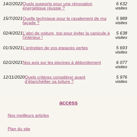
14/2/2022
Quels supports pour une rénovation
6 632
énergétique réussie ?
visites
15/7/2021
Quelle technique pour le ravalement de ma
5 989
façade ?
visites
02/4/2021
L'abri de voiture, top pour éviter la canicule à
5 638
l'intérieur !
visites
01/3/2021
L'entretien de vos espaces vertes
5 693
visites
02/2/2021
Nos avis sur les piscines à débordement
6 077
visites
12/11/2020
Quels critères considérer avant
5 976
d’étanchéifier sa toiture ?
visites
access
Nos meilleurs articles
Plan du site