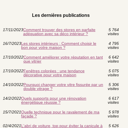
Les dernières publications
17/11/2023
Comment trouver des stores en parfaite
5 764
adéquation avec sa déco intérieur ?
visites
16/7/2023
Les stores intérieurs : Comment choisir le
4 795
bon pour votre maison ?
visites
17/10/2022
Comment améliorer votre réputation en tant
6 642
que vitrier
visites
17/10/2022
Fenêtres colorées : une tendance
5 075
décorative pour votre maison
visites
14/10/2022
Pourquoi changer votre vitre fissurée par un
5 306
double vitrage ?
visites
14/2/2022
Quels supports pour une rénovation
6 617
énergétique réussie ?
visites
15/7/2021
Quelle technique pour le ravalement de ma
5 978
façade ?
visites
02/4/2021
L'abri de voiture, top pour éviter la canicule à
5 626