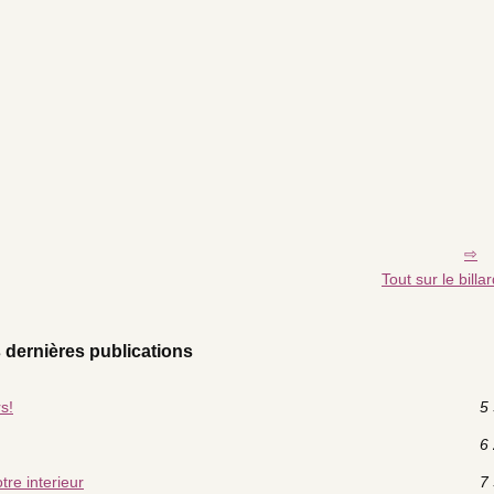
Tout sur le billa
 dernières publications
s!
5 
6 
tre interieur
7 