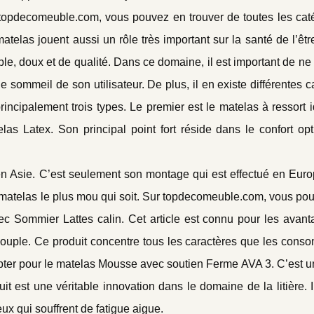
r topdecomeuble.com, vous pouvez en trouver de toutes les cat
matelas jouent aussi un rôle très important sur la santé de l’êt
able, doux et de qualité. Dans ce domaine, il est important de ne
e sommeil de son utilisateur. De plus, il en existe différentes c
ncipalement trois types. Le premier est le matelas à ressort i
as Latex. Son principal point fort réside dans le confort opti
 en Asie. C’est seulement son montage qui est effectué en Euro
 matelas le plus mou qui soit. Sur topdecomeuble.com, vous pou
ec Sommier Lattes calin. Cet article est connu pour les avanta
 et souple. Ce produit concentre tous les caractères que les con
opter pour le matelas Mousse avec soutien Ferme AVA 3. C’est 
uit est une véritable innovation dans le domaine de la litière. I
eux qui souffrent de fatigue aigue.