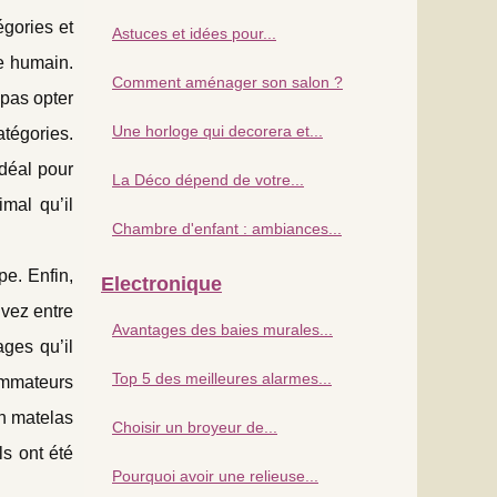
égories et
Astuces et idées pour...
re humain.
Comment aménager son salon ?
 pas opter
Une horloge qui decorera et...
atégories.
déal pour
La Déco dépend de votre...
mal qu’il
Chambre d'enfant : ambiances...
pe. Enfin,
Electronique
vez entre
Avantages des baies murales...
ges qu’il
Top 5 des meilleures alarmes...
sommateurs
un matelas
Choisir un broyeur de...
ls ont été
Pourquoi avoir une relieuse...