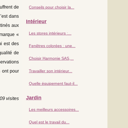
uffrent de
Conseils pour choisir la...
C’est dans
Intérieur
stinés aux
Les stores intérieurs :...
 marque «
i est des
Fenêtres colorées : une...
ualité de
Choisir Harmonie SAS,...
servations
s ont pour
Travailler son intérieur...
Quelle équipement faut-il...
Jardin
09 visites
Les meilleurs accessoires...
Quel est le travail du...