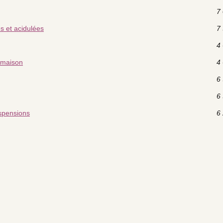
7 
s et acidulées
7 
4 
 maison
4 
6 
6 
uspensions
6 