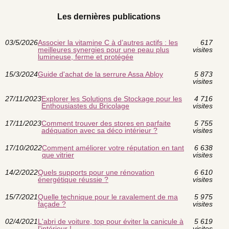
Les dernières publications
03/5/2026
Associer la vitamine C à d’autres actifs : les
617
meilleures synergies pour une peau plus
visites
lumineuse, ferme et protégée
15/3/2024
Guide d'achat de la serrure Assa Abloy
5 873
visites
27/11/2023
Explorer les Solutions de Stockage pour les
4 716
Enthousiastes du Bricolage
visites
17/11/2023
Comment trouver des stores en parfaite
5 755
adéquation avec sa déco intérieur ?
visites
17/10/2022
Comment améliorer votre réputation en tant
6 638
que vitrier
visites
14/2/2022
Quels supports pour une rénovation
6 610
énergétique réussie ?
visites
15/7/2021
Quelle technique pour le ravalement de ma
5 975
façade ?
visites
02/4/2021
L'abri de voiture, top pour éviter la canicule à
5 619
l'intérieur !
visites