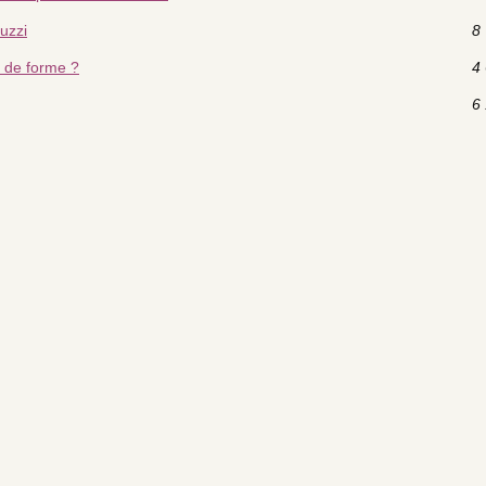
cuzzi
8 
e de forme ?
4 
6 