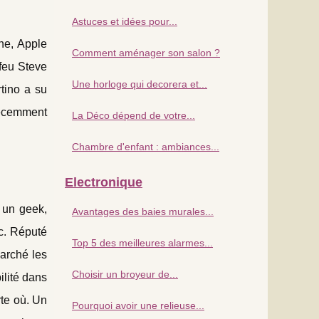
Astuces et idées pour...
ne, Apple
Comment aménager son salon ?
feu Steve
Une horloge qui decorera et...
tino a su
 récemment
La Déco dépend de votre...
Chambre d'enfant : ambiances...
Electronique
 un geek,
Avantages des baies murales...
c. Réputé
Top 5 des meilleures alarmes...
marché les
Choisir un broyeur de...
ilité dans
rte où. Un
Pourquoi avoir une relieuse...