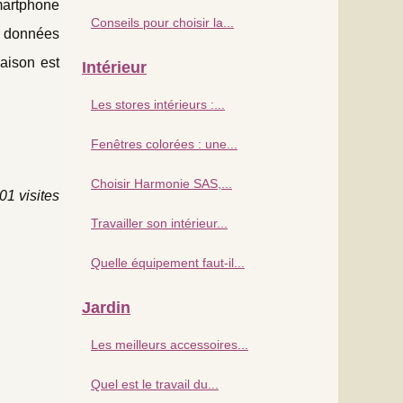
martphone
Conseils pour choisir la...
s données
aison est
Intérieur
Les stores intérieurs :...
Fenêtres colorées : une...
Choisir Harmonie SAS,...
01 visites
Travailler son intérieur...
Quelle équipement faut-il...
Jardin
Les meilleurs accessoires...
Quel est le travail du...