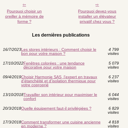
Pourquoi choisir un
Pourquoi devez-vous
oreiller à mémoire de
installer un élévateur
forme ?
privatif chez vous ?
Les dernières publications
16/7/2023
Les stores intérieurs : Comment choisir le
4 799
bon pour votre maison ?
visites
17/10/2022
Fenêtres colorées : une tendance
5 079
décorative pour votre maison
visites
09/4/2019
Choisir Harmonie SAS, l’expert en travaux
6 237
d’étanchéité et d’isolation thermique pour
visites
votre coproprié
13/10/2018
Travailler son intérieur pour maximiser le
6 044
confort
visites
20/3/2018
Quelle équipement faut-il privilégiées ?
6 829
visites
17/3/2018
Comment transformer une cuisine ancienne
4 818
en moderne ?
visites