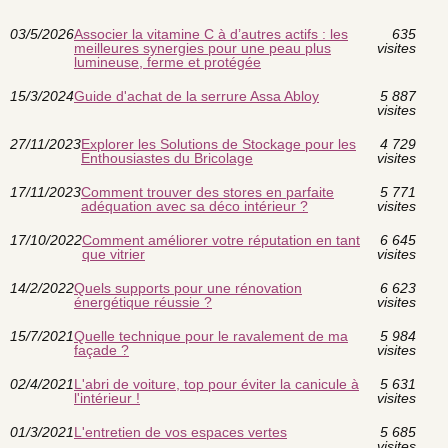
03/5/2026
Associer la vitamine C à d’autres actifs : les
635
meilleures synergies pour une peau plus
visites
lumineuse, ferme et protégée
15/3/2024
Guide d'achat de la serrure Assa Abloy
5 887
visites
27/11/2023
Explorer les Solutions de Stockage pour les
4 729
Enthousiastes du Bricolage
visites
17/11/2023
Comment trouver des stores en parfaite
5 771
adéquation avec sa déco intérieur ?
visites
17/10/2022
Comment améliorer votre réputation en tant
6 645
que vitrier
visites
14/2/2022
Quels supports pour une rénovation
6 623
énergétique réussie ?
visites
15/7/2021
Quelle technique pour le ravalement de ma
5 984
façade ?
visites
02/4/2021
L'abri de voiture, top pour éviter la canicule à
5 631
l'intérieur !
visites
01/3/2021
L'entretien de vos espaces vertes
5 685
visites