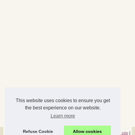
This website uses cookies to ensure you get
the best experience on our website.
Learn more
Refuse Cookie
Allow cookies
© 2026
Accessoires-maison.com
|
Nos meilleurs articles
|
Plan du site
|