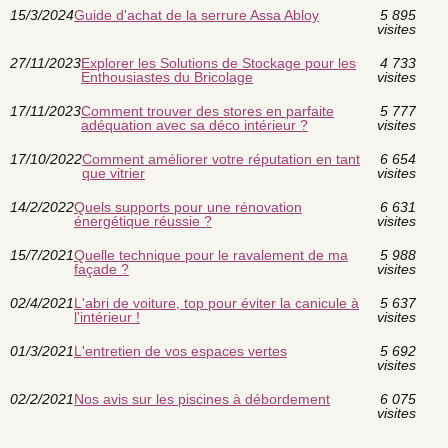
15/3/2024
Guide d'achat de la serrure Assa Abloy
5 895
visites
27/11/2023
Explorer les Solutions de Stockage pour les
4 733
Enthousiastes du Bricolage
visites
17/11/2023
Comment trouver des stores en parfaite
5 777
adéquation avec sa déco intérieur ?
visites
17/10/2022
Comment améliorer votre réputation en tant
6 654
que vitrier
visites
14/2/2022
Quels supports pour une rénovation
6 631
énergétique réussie ?
visites
15/7/2021
Quelle technique pour le ravalement de ma
5 988
façade ?
visites
02/4/2021
L'abri de voiture, top pour éviter la canicule à
5 637
l'intérieur !
visites
01/3/2021
L'entretien de vos espaces vertes
5 692
visites
02/2/2021
Nos avis sur les piscines à débordement
6 075
visites