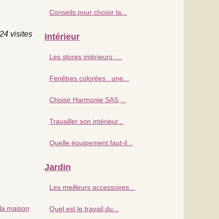
Conseils pour choisir la...
24 visites
Intérieur
Les stores intérieurs :...
Fenêtres colorées : une...
Choisir Harmonie SAS,...
Travailler son intérieur...
Quelle équipement faut-il...
Jardin
Les meilleurs accessoires...
 la maison
Quel est le travail du...