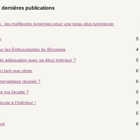
 dernières publications
fs : les meilleures synergies pour une peau plus lumineuse,
y
5 
ur les Enthousiastes du Bricolage
4 
te adéquation avec sa déco intérieur ?
5 
 tant que vitrier
6 
nergétique réussie ?
6 
de ma façade ?
5 
cule à l'intérieur !
5 
5 
ent
6 