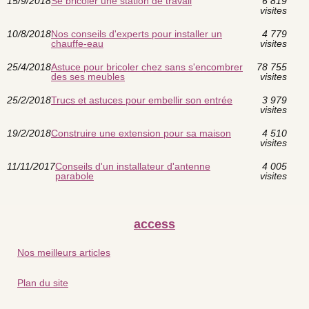
15/9/2018
Se bricoler une station de travail
6 819
visites
10/8/2018
Nos conseils d'experts pour installer un
4 779
chauffe-eau
visites
25/4/2018
Astuce pour bricoler chez sans s'encombrer
78 755
des ses meubles
visites
25/2/2018
Trucs et astuces pour embellir son entrée
3 979
visites
19/2/2018
Construire une extension pour sa maison
4 510
visites
11/11/2017
Conseils d'un installateur d'antenne
4 005
parabole
visites
access
Nos meilleurs articles
Plan du site