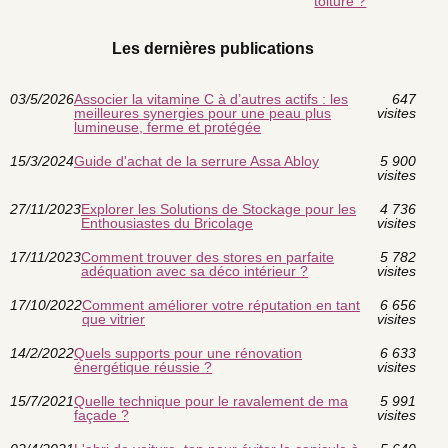
toiture ?
Les dernières publications
03/5/2026
Associer la vitamine C à d’autres actifs : les
647
meilleures synergies pour une peau plus
visites
lumineuse, ferme et protégée
15/3/2024
Guide d'achat de la serrure Assa Abloy
5 900
visites
27/11/2023
Explorer les Solutions de Stockage pour les
4 736
Enthousiastes du Bricolage
visites
17/11/2023
Comment trouver des stores en parfaite
5 782
adéquation avec sa déco intérieur ?
visites
17/10/2022
Comment améliorer votre réputation en tant
6 656
que vitrier
visites
14/2/2022
Quels supports pour une rénovation
6 633
énergétique réussie ?
visites
15/7/2021
Quelle technique pour le ravalement de ma
5 991
façade ?
visites