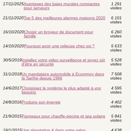
17/11/2025
Avantages des baies murales compactes
1 291
pour serveurs
visites
21/11/2020
Top 5 des meilleures alarmes maisons 2020
6 101
visites
16/10/2020
Choisir un broyeur de document pour
6 260
famille
visites
14/10/2020
Pourquoi avoir une relieuse chez soi ?
5 633
visites
30/5/2019
Installez votre video surveillance et soyez sûr
5 528
d'être en sécurité
visites
31/1/2018
Un mandataire automobile à Ecommoy dans
7 508
la Sarthe depuis 1966
visites
14/6/2017
Choisissez le système le plus adapté à vos
4 595
besoins
visites
24/8/2016
Produire son énergie
4 402
visites
21/9/2015
Panneaux pour chauffe-piscine et spa solaire
5 841
visites
19/1/2015
Une playstation 4 dans votre salon
4 638