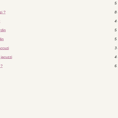
5 
zi ?
8 
t
4 
rdin
5 
din
5 
accuzi
3 
jacuzzi
4 
 ?
6 