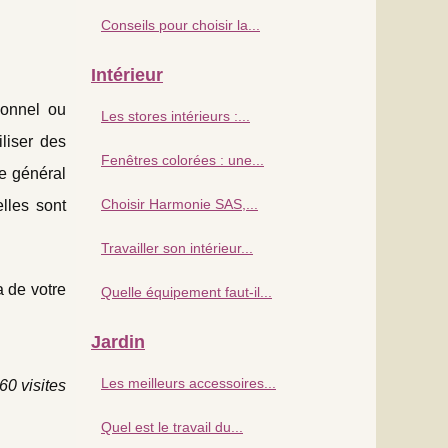
Conseils pour choisir la...
Intérieur
ionnel ou
Les stores intérieurs :...
liser des
Fenêtres colorées : une...
me général
Choisir Harmonie SAS,...
elles sont
Travailler son intérieur...
a de votre
Quelle équipement faut-il...
Jardin
Les meilleurs accessoires...
60 visites
Quel est le travail du...