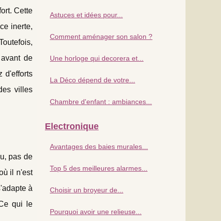
ort. Cette
Astuces et idées pour...
ce inerte,
Comment aménager son salon ?
Toutefois,
e avant de
Une horloge qui decorera et...
 d'efforts
La Déco dépend de votre...
es villes
Chambre d'enfant : ambiances...
Electronique
Avantages des baies murales...
nu, pas de
Top 5 des meilleures alarmes...
où il n'est
s'adapte à
Choisir un broyeur de...
 Ce qui le
Pourquoi avoir une relieuse...