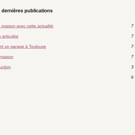
 dernières publications
e maison avec cette actualité
7 
 articulée
7 
nt un garage à Toulouse
7 
 maison
7 
uction
3 
6 