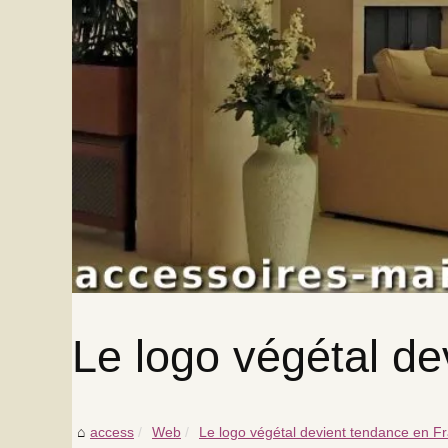
Le logo végétal d
access
Web
Le logo végétal devient tendance en F