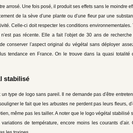
 arrosé. Une fois posé, il produit ses effets sans le moindre eff
cement de la sève d'une plante ou d'une fleur par une substan
ivité. Celle-ci doit respecter les conditions environnementales. 
le n'est pas récente. Elle a fait l'objet de 30 ans de recherch
 de conserver l'aspect original du végétal sans déployer assez
lus tendance en France. On le trouve dans la quasi totalité d
 stabilisé
t un type de logo sans pareil. Il ne demande pas d'être entrete
t souligner le fait que les arbustes ne perdent pas leurs fleurs, d'
en, même pas les tailler. A noter que le logo végétal stabilisé 
s variations de température, encore moins les courants d'air.
pas les toxines.