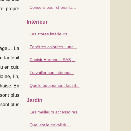
Conseils pour choisir la...
re propre
Intérieur
Les stores intérieurs :...
Fenêtres colorées : une...
rrage… La
e fauteuil
Choisir Harmonie SAS,...
u en cuir,
Travailler son intérieur...
aine, lin,
Quelle équipement faut-il...
chaise. En
sont plus
Jardin
 sont plus
Les meilleurs accessoires...
Quel est le travail du...