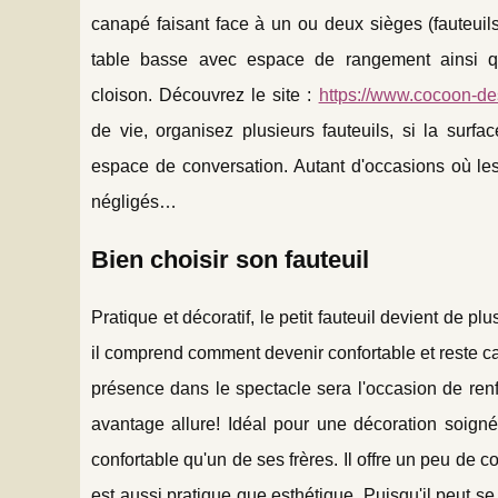
canapé faisant face à un ou deux sièges (fauteuils,
table b
asse avec espace de rangement ainsi q
cloison. Découvrez le site :
https://www.cocoon-des
de vie, organisez plusieurs fauteuils, si la surf
espace de conversation. Autant d'occasions où les
négligés…
Bien choisir son fauteuil
Pratique et décoratif, le petit fauteuil devient de p
il comprend comment devenir confortable et reste ca
présence dans le spectacle sera l'occasion de renfo
avantage allure! Idéal pour une décoration soignée
confortable qu'un de ses frères. Il offre un peu de co
est aussi pratique que esthétique. Puisqu'il peut 