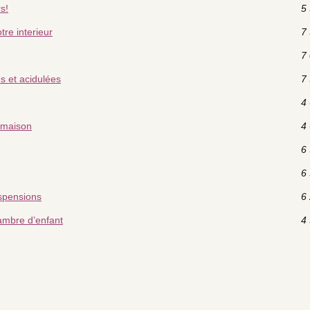
s!
5 
tre interieur
7 
7 
s et acidulées
7 
4 
 maison
4 
6 
6 
uspensions
6 
ambre d’enfant
4 