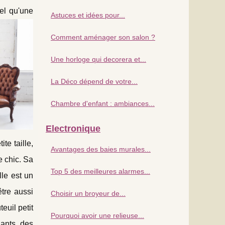
tel qu'une
Astuces et idées pour...
Comment aménager son salon ?
Une horloge qui decorera et...
La Déco dépend de votre...
Chambre d'enfant : ambiances...
Electronique
te taille,
Avantages des baies murales...
e chic. Sa
Top 5 des meilleures alarmes...
lle est un
être aussi
Choisir un broyeur de...
euil petit
Pourquoi avoir une relieuse...
gants, des