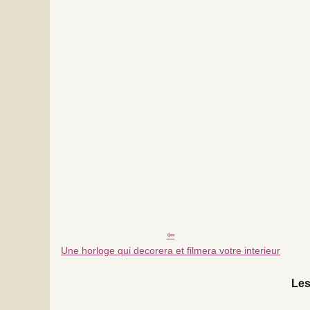
Une horloge qui decorera et filmera votre interieur
Les