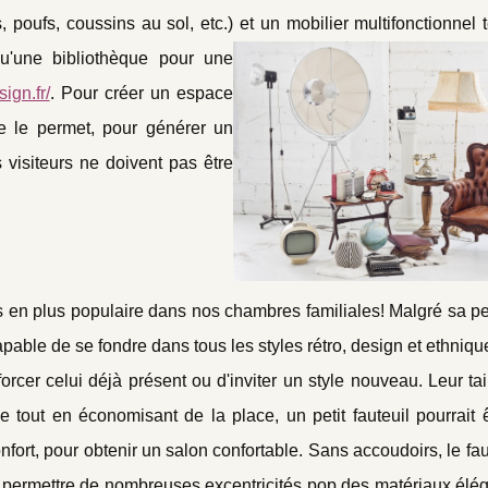
 poufs, coussins au sol, etc.) et un mobilier multifonctionnel 
u'une bibliothèque pour une
ign.fr/
. Pour créer un espace
ace le permet, pour générer un
 visiteurs ne doivent pas être
lus en plus populaire dans nos chambres familiales! Malgré sa peti
pable de se fondre dans tous les styles rétro, design et ethniqu
rcer celui déjà présent ou d'inviter un style nouveau. Leur tai
 tout en économisant de la place, un petit fauteuil pourrait 
nfort, pour obtenir un salon confortable. Sans accoudoirs, le faut
se permettre de nombreuses excentricités pop des matériaux élé