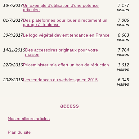
18/7/2017
Un exemple d'utilisation d'une potence
7 177
articulée
visites
01/7/2017
Des plateformes pour louer directement un
7 006
garage à Toulouse
visites
30/4/2017
Le logo végétal devient tendance en France
8 663
visites
14/11/2016
Des accessoires originaux pour votre
7 764
maison
visites
22/9/2016
Priceminister m'a offert un bon de réduction
3 612
visites
20/8/2015
Les tendances du webdesign en 2015
6 045
visites
access
Nos meilleurs articles
Plan du site