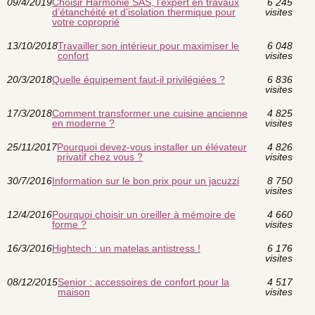
09/4/2019
Choisir Harmonie SAS, l’expert en travaux
6 245
d’étanchéité et d’isolation thermique pour
visites
votre coproprié
13/10/2018
Travailler son intérieur pour maximiser le
6 048
confort
visites
20/3/2018
Quelle équipement faut-il privilégiées ?
6 836
visites
17/3/2018
Comment transformer une cuisine ancienne
4 825
en moderne ?
visites
25/11/2017
Pourquoi devez-vous installer un élévateur
4 826
privatif chez vous ?
visites
30/7/2016
Information sur le bon prix pour un jacuzzi
8 750
visites
12/4/2016
Pourquoi choisir un oreiller à mémoire de
4 660
forme ?
visites
16/3/2016
Hightech : un matelas antistress !
6 176
visites
08/12/2015
Senior : accessoires de confort pour la
4 517
maison
visites