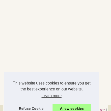
This website uses cookies to ensure you get
the best experience on our website.
Learn more
Refuse Cookie
Allow cookies
© 2026
Accessoires-maison.com
|
Nos meilleurs articles
|
Plan du site
|