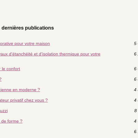
 dernières publications
orative pour votre maison
5 
aux d’étanchéité et d’isolation thermique pour votre
6 
 le confort
6 
?
6 
cienne en moderne ?
4 
teur privatif chez vous ?
4 
cuzzi
8 
e de forme ?
4 
6 