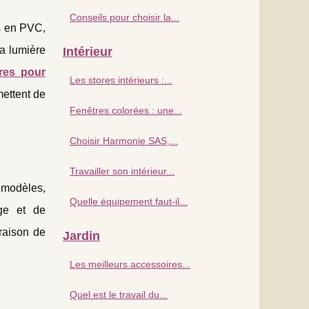
Conseils pour choisir la...
es en PVC,
la lumière
Intérieur
res pour
Les stores intérieurs :...
mettent de
Fenêtres colorées : une...
Choisir Harmonie SAS,...
Travailler son intérieur...
 modèles,
Quelle équipement faut-il...
age et de
raison de
Jardin
Les meilleurs accessoires...
Quel est le travail du...