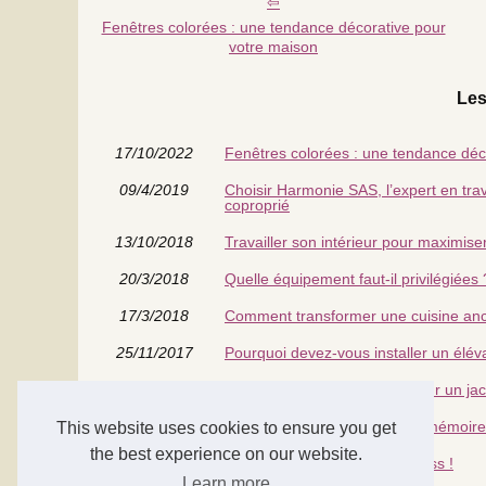
Fenêtres colorées : une tendance décorative pour
votre maison
Les
17/10/2022
Fenêtres colorées : une tendance déc
09/4/2019
Choisir Harmonie SAS, l’expert en trav
coproprié
13/10/2018
Travailler son intérieur pour maximiser
20/3/2018
Quelle équipement faut-il privilégiées 
17/3/2018
Comment transformer une cuisine an
25/11/2017
Pourquoi devez-vous installer un éléva
30/7/2016
Information sur le bon prix pour un ja
12/4/2016
Pourquoi choisir un oreiller à mémoir
This website uses cookies to ensure you get
the best experience on our website.
16/3/2016
Hightech : un matelas antistress !
Learn more