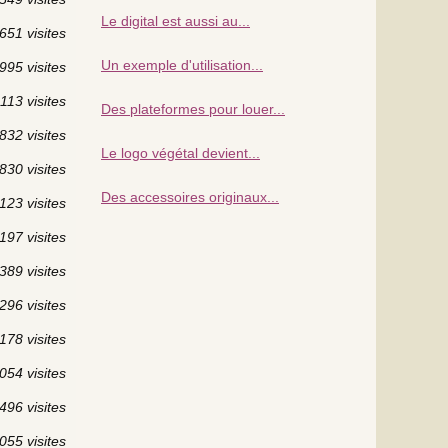
Le digital est aussi au...
651 visites
Un exemple d'utilisation...
995 visites
113 visites
Des plateformes pour louer...
832 visites
Le logo végétal devient...
830 visites
Des accessoires originaux...
123 visites
197 visites
389 visites
296 visites
178 visites
054 visites
496 visites
055 visites