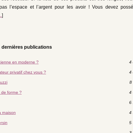
pas l’espace et l’argent pour les avoir ! Vous devez possé
..
]
 dernières publications
cienne en moderne ?
4 
teur privatif chez vous ?
4 
cuzzi
8 
e de forme ?
4 
6 
la maison
4 
ersin
5 
3 