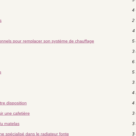
4 
s
2 
4 
ionnels pour remplacer son système de chauffage
5 
3 
6 
s
5 
3 
4 
re disposition
4 
ir une cafetière
3 
 du matelas
3 
e spécialisé dans le radiateur fonte
3 