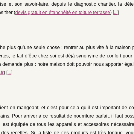
ise et son savoir-faire, depuis le diagnostic chantier, la dét
s ther (
devis gratuit en étanchéité en toiture terrasse
) [
...
]
he plus qu’une seule chose : rentrer au plus vite à la maison 
rtes, le fait d’être chez soi est déjà synonyme de confort pour 
en demande plus : notre maison doit pouvoir nous apporter éga
fr
) [
...
]
ient en mangeant, et c’est pour cela qu’il est important de 
ains. Pour arriver à ce résultat de nourriture parfait, il faut po
i est équipée de tous les appareils et accessoires nécessaire
n des recettes. Si la liste de ces produits est très longue, vo