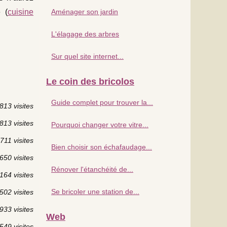
 (
cuisine
Aménager son jardin
L'élagage des arbres
Sur quel site internet...
Le coin des bricolos
Guide complet pour trouver la...
813 visites
813 visites
Pourquoi changer votre vitre...
711 visites
Bien choisir son échafaudage...
650 visites
Rénover l'étanchéité de...
164 visites
Se bricoler une station de...
502 visites
933 visites
Web
549 visites