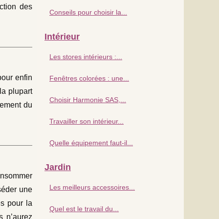
ection des
Conseils pour choisir la...
Intérieur
Les stores intérieurs :...
pour enfin
Fenêtres colorées : une...
la plupart
Choisir Harmonie SAS,...
lement du
Travailler son intérieur...
Quelle équipement faut-il...
Jardin
consommer
Les meilleurs accessoires...
sséder une
s pour la
Quel est le travail du...
us n’aurez