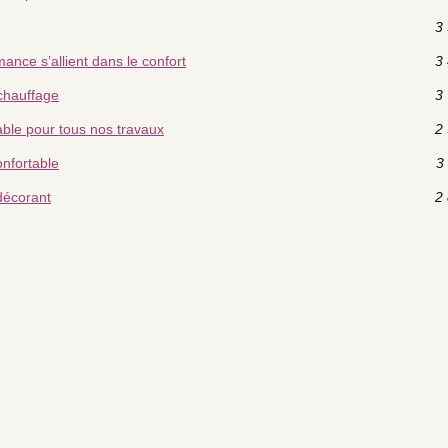
3 
mance s’allient dans le confort
3 
 chauffage
3 
ble pour tous nos travaux
2 
onfortable
3 
 décorant
2 