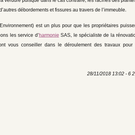
 la verdure puisque dans le cas contraire, les racines des plant
 d’autres débordements et fissures au travers de l’immeuble.
nvironnement) est un plus pour que les propriétaires puissen
ons les service d’
harmonie
SAS, le spécialiste de la rénovati
ront vous conseiller dans le déroulement des travaux pour 
28/11/2018 13:02 - 6 2