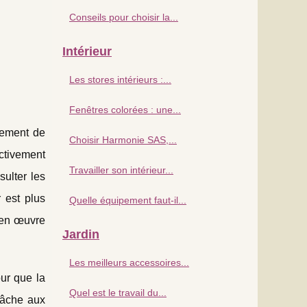
Conseils pour choisir la...
Intérieur
Les stores intérieurs :...
Fenêtres colorées : une...
lement de
Choisir Harmonie SAS,...
ectivement
Travailler son intérieur...
sulter les
 est plus
Quelle équipement faut-il...
 en œuvre
Jardin
Les meilleurs accessoires...
our que la
Quel est le travail du...
 tâche aux