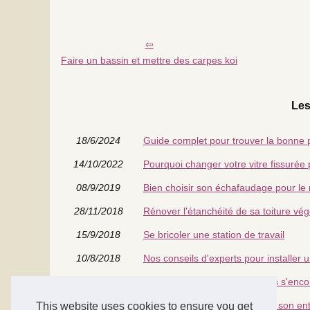
Faire un bassin et mettre des carpes koi
Les
18/6/2024
Guide complet pour trouver la bonne
14/10/2022
Pourquoi changer votre vitre fissurée 
08/9/2019
Bien choisir son échafaudage pour le
28/11/2018
Rénover l'étanchéité de sa toiture vég
15/9/2018
Se bricoler une station de travail
10/8/2018
Nos conseils d'experts pour installer 
25/4/2018
Astuce pour bricoler chez sans s'en
25/2/2018
Trucs et astuces pour embellir son en
This website uses cookies to ensure you get