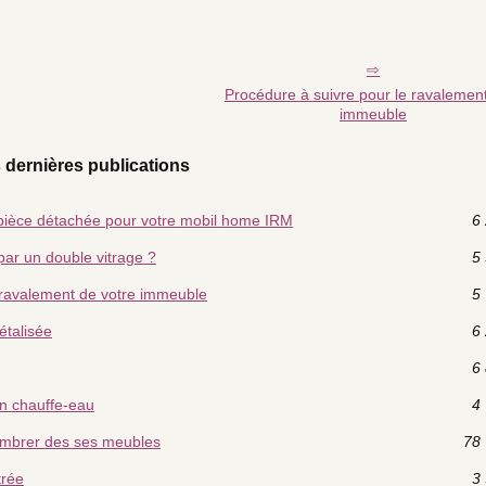
Procédure à suivre pour le ravalemen
immeuble
 dernières publications
 pièce détachée pour votre mobil home IRM
6 
par un double vitrage ?
5 
 ravalement de votre immeuble
5 
étalisée
6 
6 
un chauffe-eau
4 
combrer des ses meubles
78 
trée
3 