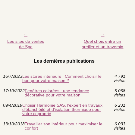
Les sites de ventes
Quel choix entre un
de Spa
oreiller et un traversin
Les dernières publications
16/7/2023
Les stores intérieurs : Comment choisir le
4 791
bon pour votre maison ?
visites
17/10/2022
Fenêtres colorées : une tendance
5 068
décorative pour votre maison
visites
09/4/2019
Choisir Harmonie SAS, l’expert en travaux
6 231
d’étanchéité et d’isolation thermique pour
visites
votre coproprié
13/10/2018
Travailler son intérieur pour maximiser le
6 033
confort
visites