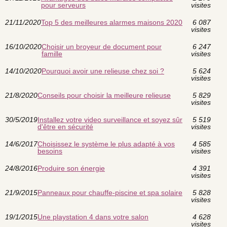
pour serveurs
visites
21/11/2020
Top 5 des meilleures alarmes maisons 2020
6 087
visites
16/10/2020
Choisir un broyeur de document pour
6 247
famille
visites
14/10/2020
Pourquoi avoir une relieuse chez soi ?
5 624
visites
21/8/2020
Conseils pour choisir la meilleure relieuse
5 829
visites
30/5/2019
Installez votre video surveillance et soyez sûr
5 519
d'être en sécurité
visites
14/6/2017
Choisissez le système le plus adapté à vos
4 585
besoins
visites
24/8/2016
Produire son énergie
4 391
visites
21/9/2015
Panneaux pour chauffe-piscine et spa solaire
5 828
visites
19/1/2015
Une playstation 4 dans votre salon
4 628
visites