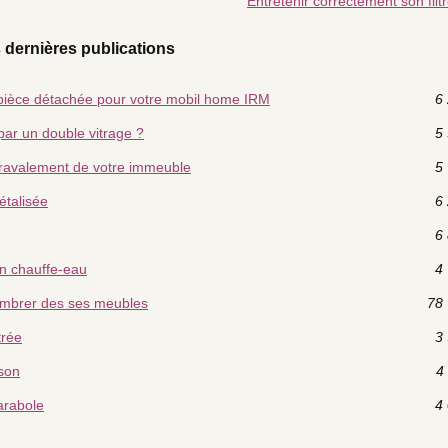
Entretenir correctement son filtr
 dernières publications
 pièce détachée pour votre mobil home IRM
6 
par un double vitrage ?
5 
 ravalement de votre immeuble
5 
étalisée
6 
6 
un chauffe-eau
4 
combrer des ses meubles
78 
trée
3 
son
4 
arabole
4 