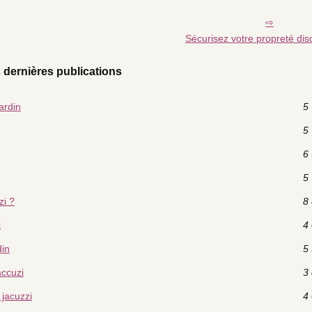
Sécurisez votre propreté di
 dernières publications
ardin
5 
5 
6 
5 
zi ?
8 
t
4 
din
5 
accuzi
3 
jacuzzi
4 