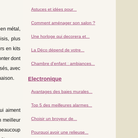
Astuces et idées pour...
Comment aménager son salon ?
en métal,
Une horloge qui decorera et...
sis, plus
rs en kits
La Déco dépend de votre...
onter dont
Chambre d'enfant : ambiances...
isés, avec
maison.
Electronique
Avantages des baies murales...
Top 5 des meilleures alarmes...
qui aiment
Choisir un broyeur de...
 meilleur
r beaucoup
Pourquoi avoir une relieuse...