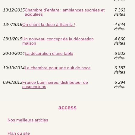
13/12/2015
Chambre d'enfant : ambiances sucrées et
7 363
acidulées
visites
13/7/2015
On chérit la déco à Biarritz !
4 644
visites
23/1/2015
Un nouveau concept de la décoration
4 660
maison
visites
20/10/2014
La décoration d'une table
6 932
visites
19/10/2014
La chambre pour une nuit de noce
6 387
visites
09/6/2012
France Luminaires: distributeur de
6 294
suspensions
visites
access
Nos meilleurs articles
Plan du site