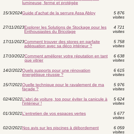
lumineuse, ferme et protégée
15/3/2024
Guide d'achat de la serrure Assa Abloy
5 876
visites
27/11/2023
Explorer les Solutions de Stockage pour les
4 721
Enthousiastes du Bricolage
visites
17/11/2023
Comment trouver des stores en parfaite
5 758
adéquation avec sa déco intérieur ?
visites
17/10/2022
Comment améliorer votre réputation en tant
6 638
que vitrier
visites
14/2/2022
Quels supports pour une rénovation
6 615
énergétique réussie ?
visites
15/7/2021
Quelle technique pour le ravalement de ma
5 976
façade ?
visites
02/4/2021
L'abri de voiture, top pour éviter la canicule à
5 624
l'intérieur !
visites
01/3/2021
L'entretien de vos espaces vertes
5 677
visites
02/2/2021
Nos avis sur les piscines à débordement
6 059
visites