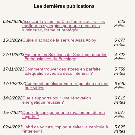
Les dernières publications
03/5/2026
Associer la vitamine C à d’autres actifs : les
623
meilleures synergies pour une peau plus
visites
lumineuse, ferme et protégée
15/3/2024
Guide d'achat de la serrure Assa Abloy
5 877
visites
27/11/2023
Explorer les Solutions de Stockage pour les
4 722
Enthousiastes du Bricolage
visites
17/11/2023
Comment trouver des stores en parfaite
5 759
adéquation avec sa déco intérieur ?
visites
17/10/2022
Comment améliorer votre réputation en tant
6 640
que vitrier
visites
14/2/2022
Quels supports pour une rénovation
6 615
énergétique réussie ?
visites
15/7/2021
Quelle technique pour le ravalement de ma
5 977
façade ?
visites
02/4/2021
L'abri de voiture, top pour éviter la canicule à
5 625
l'intérieur !
visites