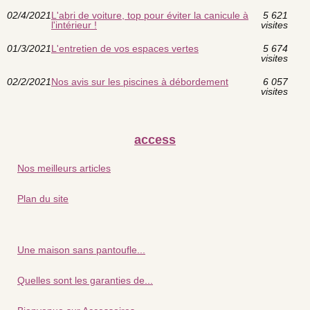
02/4/2021
L'abri de voiture, top pour éviter la canicule à
5 621
l'intérieur !
visites
01/3/2021
L'entretien de vos espaces vertes
5 674
visites
02/2/2021
Nos avis sur les piscines à débordement
6 057
visites
access
Nos meilleurs articles
Plan du site
Une maison sans pantoufle...
Quelles sont les garanties de...