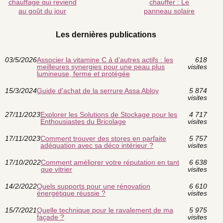
chauffage qui reviend
chauffer : Le
au goût du jour
panneau solaire
Les dernières publications
03/5/2026
Associer la vitamine C à d’autres actifs : les
618
meilleures synergies pour une peau plus
visites
lumineuse, ferme et protégée
15/3/2024
Guide d'achat de la serrure Assa Abloy
5 874
visites
27/11/2023
Explorer les Solutions de Stockage pour les
4 717
Enthousiastes du Bricolage
visites
17/11/2023
Comment trouver des stores en parfaite
5 757
adéquation avec sa déco intérieur ?
visites
17/10/2022
Comment améliorer votre réputation en tant
6 638
que vitrier
visites
14/2/2022
Quels supports pour une rénovation
6 610
énergétique réussie ?
visites
15/7/2021
Quelle technique pour le ravalement de ma
5 975
façade ?
visites