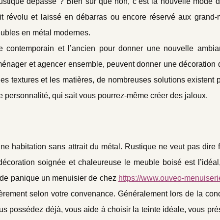
 rustique dépassé ? Bien sur que non, c’est la nouvelle mode d
it révolu et laissé en débarras ou encore réservé aux grand-
meubles en métal modernes.
 le contemporain et l’ancien pour donner une nouvelle ambi
 aménager et agencer ensemble, peuvent donner une décoration 
es textures et les matières, de nombreuses solutions existent 
e personnalité, qui sait vous pourrez-même créer des jaloux.
e habitation sans attrait du métal. Rustique ne veut pas dire
décoration soignée et chaleureuse le meuble boisé est l’idéal
s de panique un menuisier de chez
https://www.ouveo-menuiserie
ièrement selon votre convenance. Généralement lors de la conc
s possédez déjà, vous aide à choisir la teinte idéale, vous pr