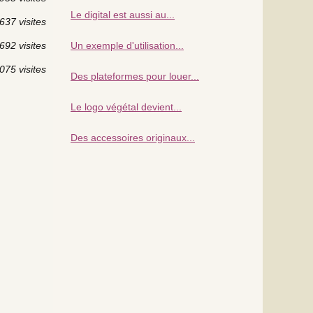
Le digital est aussi au...
637 visites
692 visites
Un exemple d'utilisation...
075 visites
Des plateformes pour louer...
Le logo végétal devient...
Des accessoires originaux...