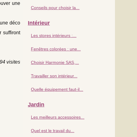
ouver une
Conseils pour choisir la...
Intérieur
z une déco
suffiront
Les stores intérieurs :...
Fenêtres colorées : une...
94 visites
Choisir Harmonie SAS,...
Travailler son intérieur...
Quelle équipement faut-il...
Jardin
Les meilleurs accessoires...
Quel est le travail du...