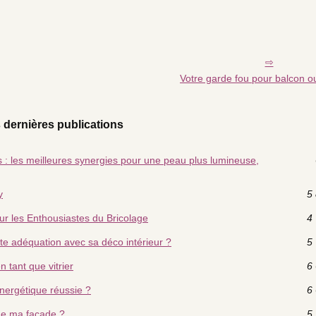
Votre garde fou pour balcon o
 dernières publications
fs : les meilleures synergies pour une peau plus lumineuse,
y
5 
ur les Enthousiastes du Bricolage
4 
te adéquation avec sa déco intérieur ?
5 
 tant que vitrier
6 
nergétique réussie ?
6 
de ma façade ?
5 