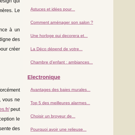
esign qui
Astuces et idées pour...
mères. Le
Comment aménager son salon ?
ance à un
Une horloge qui decorera et...
digne des
pour créer
La Déco dépend de votre...
Chambre d'enfant : ambiances...
Electronique
Avantages des baies murales...
 forcément
, vous ne
Top 5 des meilleures alarmes...
s.fr/
peut
Choisir un broyeur de...
eption le
ésente des
Pourquoi avoir une relieuse...